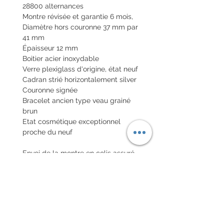
28800 alternances
Montre révisée et garantie 6 mois,
Diamètre hors couronne 37 mm par
41 mm
Épaisseur 12 mm
Boitier acier inoxydable
Verre plexiglass d'origine, état neuf
Cadran strié horizontalement silver
Couronne signée
Bracelet ancien type veau grainé
brun
Etat cosmétique exceptionnel
proche du neuf
Envoi de la montre en colis assuré
national et colis international avec
assurance
POLITIQUE D'ÉCHANGE ET
DE REMBOURSEMENT