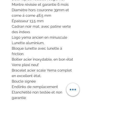
Montre révisée et garantie 6 mois
Diamètre hors couronne 39mm et
corne à corne 48,5 mm
Épaisseur 13,5 mm
Cadran noir mat, avec patine verte
des indexs
Logo yema ancien en minuscule
Lunette aluminium,
Bloque lunette avec lunette à
friction
Boitier acier inoxydable, en bon état
Verre plexi neuf
Bracelet acier scale Yema complet
en excellent état,
Boucle signée
Endlinks de remplacement
Etanchétité non testée et non
garantie
Envoi de la montre en valeur
déclarée nationale et internationale