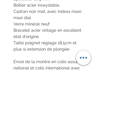
Boitier acier inoxydable,
Cadran noir mat, avec indexs maxi-
maxi dial
Verre minéral neuf
Bracelet acier vintage en excellent
état d’origine
Taille poignet réglage 18,5cm et
plus si extension de plongée
Envoi de la montre en colis assuré
national et colis international avec
assurance
POLITIQUE D'ÉCHANGE ET
DE REMBOURSEMENT
Pas de retour sur les montres
vintages
Every order for a tailor-