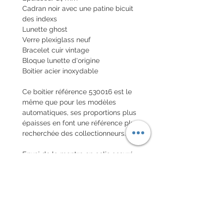
Cadran noir avec une patine bicuit
des indexs
Lunette ghost
Verre plexiglass neuf
Bracelet cuir vintage
Bloque lunette d'origine
Boitier acier inoxydable
Ce boitier référence 530016 est le
même que pour les modèles
automatiques, ses proportions plus
épaisses en font une référence plus
recherchée des collectionneurs.
Envoi de la montre en colis assuré
national et colis international avec
assurance (valeur déclaréee)
EXCHANGE AND REFUND
POLICY