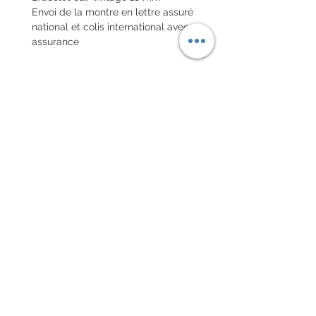
Envoi de la montre en lettre assuré
national et colis international avec
assurance
POLITIQUE D'ÉCHANGE ET
DE REMBOURSEMENT
Pas de retour sur les montres
vintages
Every order for a tailor-
made strap has to go along
with the completed form
below:
setting your strap
Terms of sales