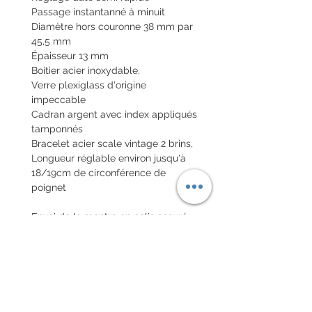
Passage instantanné à minuit
Diamètre hors couronne 38 mm par
45,5 mm
Épaisseur 13 mm
Boitier acier inoxydable,
Verre plexiglass d'origine
impeccable
Cadran argent avec index appliqués
tamponnés
Bracelet acier scale vintage 2 brins,
Longueur réglable environ jusqu'à
18/19cm de circonférence de
poignet
Envoi de la montre en colis assuré
national et colis international avec
assurance
POLITIQUE D'ÉCHANGE ET
DE REMBOURSEMENT