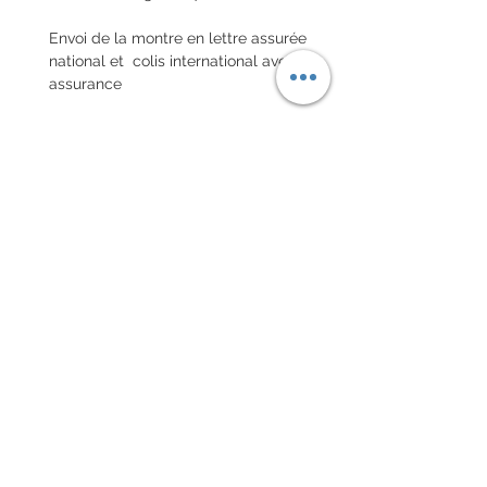
Envoi de la montre en lettre assurée
national et colis international avec
assurance
POLITIQUE D'ÉCHANGE ET
DE REMBOURSEMENT
Pas de retour sur les montres
vintages
Every order for a tailor-
made strap has to go along
with the completed form
below:
setting your strap