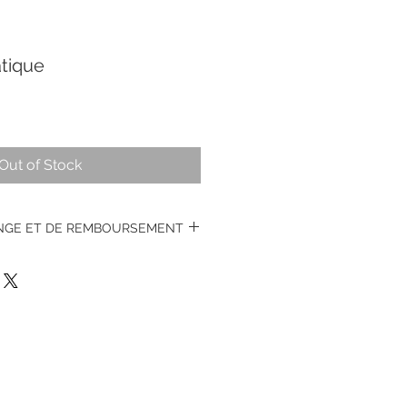
tique
Out of Stock
ANGE ET DE REMBOURSEMENT
s montres vintages