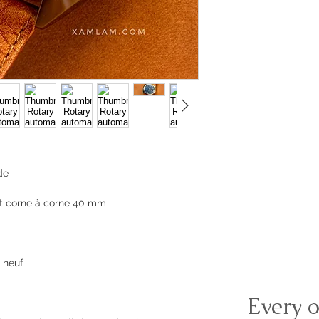
de
t corne à corne 40 mm
 neuf
Every o