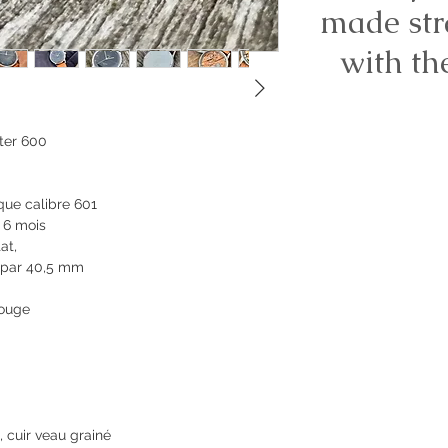
made str
with th
ter 600
ue calibre 601
e 6 mois
at,
 par 40,5 mm
rouge
 cuir veau grainé