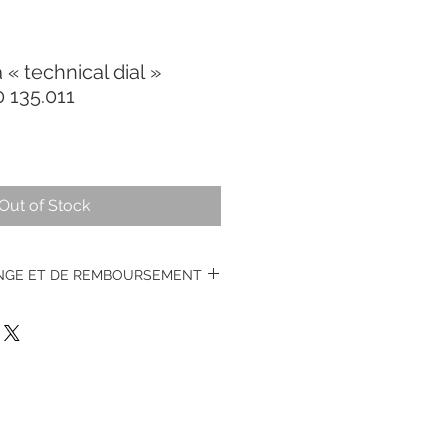
 technical dial »
 135.011
Out of Stock
ANGE ET DE REMBOURSEMENT
s montres vintages