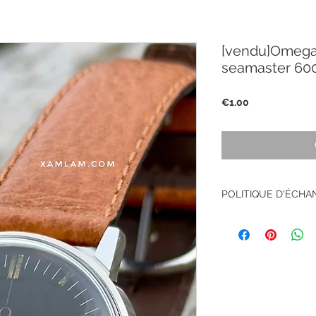
[vendu]Omega «
seamaster 600
Price
€1.00
POLITIQUE D'ÉCH
Pas de retour sur le