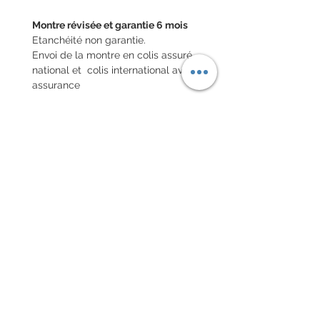
Montre révisée et garantie 6 mois
Etanchéité non garantie.
Envoi de la montre en colis assuré
national et colis international avec
assurance
POLITIQUE D'ÉCHANGE ET
DE REMBOURSEMENT
Pas de retour sur les montres
vintages
Every order for a tailor-
made strap has to go along
with the completed form
below:
setting your strap