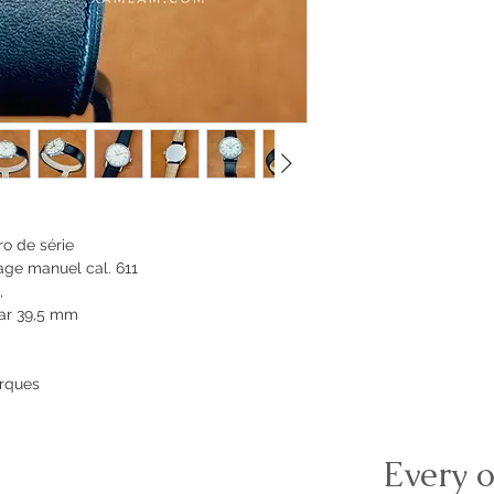
ro de série
e manuel cal. 611
,
ar 39,5 mm
arques
Every o