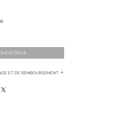
e
Out of Stock
ANGE ET DE REMBOURSEMENT
s montres vintages