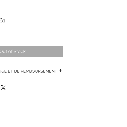
61
Out of Stock
ANGE ET DE REMBOURSEMENT
s montres vintages