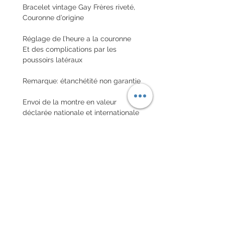
Bracelet vintage Gay Frères riveté,
Couronne d’origine
Réglage de l’heure a la couronne
Et des complications par les
poussoirs latéraux
Remarque: étanchétité non garantie
Envoi de la montre en valeur
déclarée nationale et internationale
avec assurance
POLITIQUE D'ÉCHANGE ET
DE REMBOURSEMENT
Pas de retour sur les montres
vintages
Every order for a tailor-