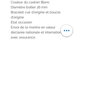
Couleur du cadran Blanc
Diamètre boîtier 26 mm
Bracelet cuir d’origine et boucle
d’origine
État occasion
Envoi de la montre en valeur
déclarée nationale et internationale
avec assurance
POLITIQUE D'ÉCHANGE ET
DE REMBOURSEMENT
Pas de retour sur les montres
vintages
Every order for a tailor-
made strap has to go along
with the completed form
below: