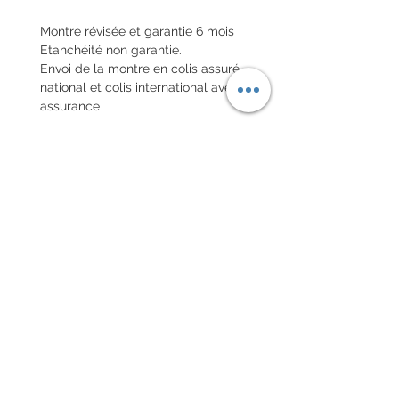
Montre révisée et garantie 6 mois
Etanchéité non garantie.
Envoi de la montre en colis assuré
national et colis international avec
assurance
POLITIQUE D'ÉCHANGE ET
DE REMBOURSEMENT
Pas de retour sur les montres
vintages
Every order for a tailor-
made strap has to go along
with the completed form
below:
setting your strap