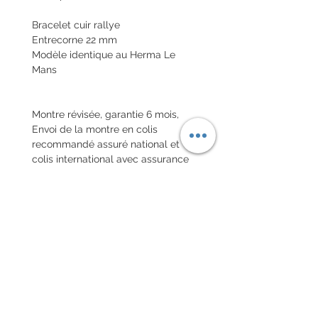
Bracelet cuir rallye
Entrecorne 22 mm
Modèle identique au Herma Le
Mans
Montre révisée, garantie 6 mois,
Envoi de la montre en colis
recommandé assuré national et
colis international avec assurance
(valeur déclaréee)
POLITIQUE D'ÉCHANGE ET
DE REMBOURSEMENT
Pas de retour sur les montres
vintages
Every order for a tailor-