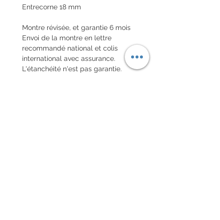
Entrecorne 18 mm
Montre révisée, et garantie 6 mois
Envoi de la montre en lettre
recommandé national et colis
international avec assurance.
L'étanchéité n'est pas garantie.
POLITIQUE D'ÉCHANGE ET
DE REMBOURSEMENT
Pas de retour sur les montres
vintages
Every order for a tailor-
made strap has to go along
with the completed form
below: