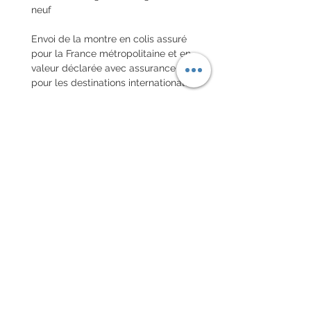
neuf
Envoi de la montre en colis assuré
pour la France métropolitaine et en
valeur déclarée avec assurance
pour les destinations internationales
POLITIQUE D'ÉCHANGE ET
DE REMBOURSEMENT
Pas de retour sur les montres
vintages
Every order for a tailor-
made strap has to go along
with the completed form
below:
setting your strap