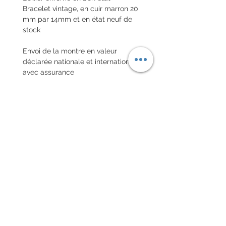
Bracelet vintage, en cuir marron 20
mm par 14mm et en état neuf de
stock
Envoi de la montre en valeur
déclarée nationale et internationale
avec assurance
POLITIQUE D'ÉCHANGE ET
DE REMBOURSEMENT
Pas de retour sur les montres
vintages
Every order for a tailor-
made strap has to go along
with the completed form
below: