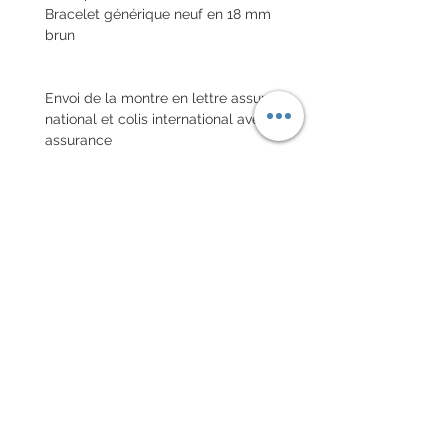
Bracelet générique neuf en 18 mm
brun
Envoi de la montre en lettre assuré
national et colis international avec
assurance
POLITIQUE D'ÉCHANGE ET
DE REMBOURSEMENT
Pas de retour sur les montres
vintages
Every order for a tailor-
made strap has to go along
with the completed form
below: