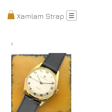
Xamlam Strap