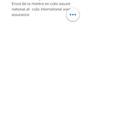
Envoi de la montre en colis assuré
national et colis international avec
assurance
POLITIQUE D'ÉCHANGE ET
DE REMBOURSEMENT
Pas de retour sur les montres
vintages
Every order for a tailor-
made strap has to go along
with the completed form
below:
setting your strap
Terms of sales