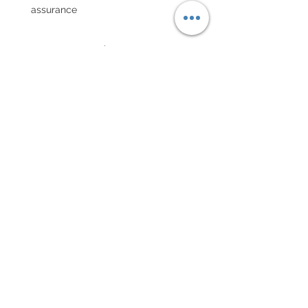
assurance
POLITIQUE D'ÉCHANGE ET
DE REMBOURSEMENT
Pas de retour sur les montres
vintages
Every order for a tailor-
made strap has to go along
with the completed form
below:
setting your strap
Terms of sales
maxime@xamlam.com