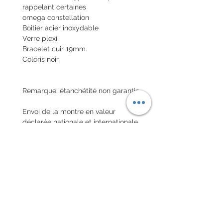
rappelant certaines
omega constellation
Boitier acier inoxydable
Verre plexi
Bracelet cuir 19mm.
Coloris noir
Remarque: étanchétité non garantie
Envoi de la montre en valeur
déclarée nationale et internationale
avec assurance
POLITIQUE D'ÉCHANGE ET
DE REMBOURSEMENT
Pas de retour sur les montres
vintages