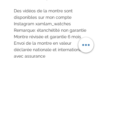
Des vidéos de la montre sont
disponibles sur mon compte
Instagram xamlam_watches
Remarque: étanchétité non garantie
Montre révisée et garantie 6 mois
Envoi de la montre en valeur
déclarée nationale et internationale
avec assurance
POLITIQUE D'ÉCHANGE ET
DE REMBOURSEMENT
Pas de retour sur les montres
vintages
Every order for a tailor-
made strap has to go along
with the completed form