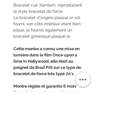
Bracelet cuir Xamlam, reproduisant
le style bracelet de force
Le bracelet d'origine plaqué or est
fourni, son côté intérieur étant bien
piqué, je fournis également un
bracelet générique plaqué or.
Cette montre a connu une mise en
lumière dans le film Once upon a
time in Hollywood, elle était au
poignet de Brad Pitt sur ce type de
bracelet de force très typé 70's.
Montre réglée et garantie 6 mois
Envoi de la montre en colis assuré
national et colis international avec
assurance (valeur déclaréee)
POLITIQUE D'ÉCHANGE ET
DE REMBOURSEMENT