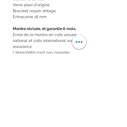
Verre plexi d'origine
Bracelet requin vintage
Entrecorne 18 mm
Montre révisée, et garantie 6 mois,
Envoi de la montre en colis assuré
national et colis international avec
assurance
L'étanchéité n'est pas garantie.
POLITIQUE D'ÉCHANGE ET
DE REMBOURSEMENT
Pas de retour sur les montres
vintages
Every order for a tailor-
made strap has to go along
with the completed form