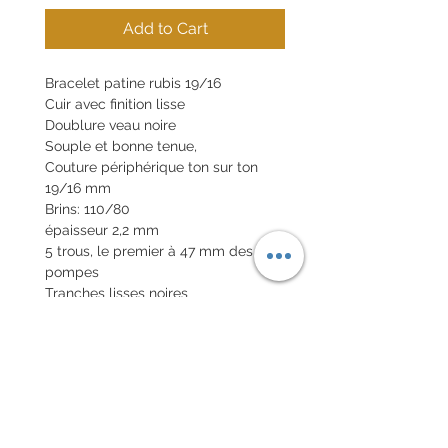
Add to Cart
Bracelet patine rubis 19/16
Cuir avec finition lisse
Doublure veau noire
Souple et bonne tenue,
Couture périphérique ton sur ton
19/16 mm
Brins: 110/80
épaisseur 2,2 mm
5 trous, le premier à 47 mm des
pompes
Tranches lisses noires
Boucle en option 20€
Pompes rapides en option 10€
POLITIQUE D'ÉCHANGE ET
DE REMBOURSEMENT