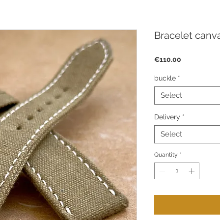
Bracelet canva
Price
€110.00
buckle
*
Select
Delivery
*
Select
Quantity
*