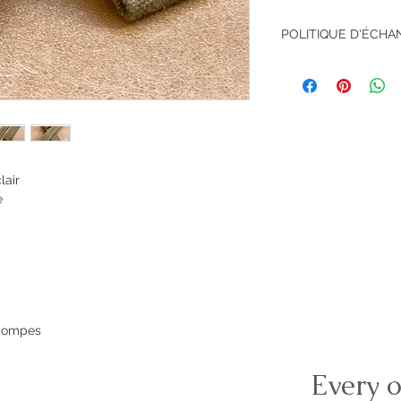
POLITIQUE D'ÉCH
Retour accepté sous
lair
e
 pompes
Every o