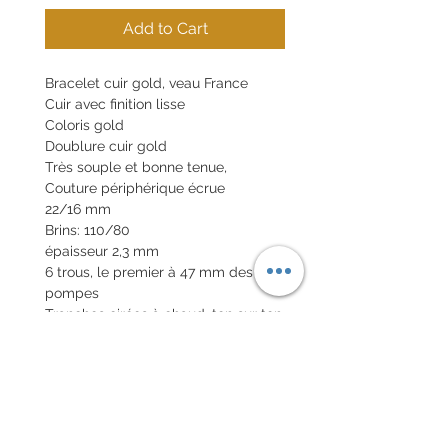
Add to Cart
Bracelet cuir gold, veau France
Cuir avec finition lisse
Coloris gold
Doublure cuir gold
Très souple et bonne tenue,
Couture périphérique écrue
22/16 mm
Brins: 110/80
épaisseur 2,3 mm
6 trous, le premier à 47 mm des
pompes
Tranches cirées à chaud, ton sur ton
Boucle en option 20€
Pompes rapides en option 10€
POLITIQUE D'ÉCHANGE ET
DE REMBOURSEMENT