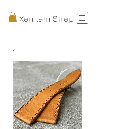
Xamlam Strap