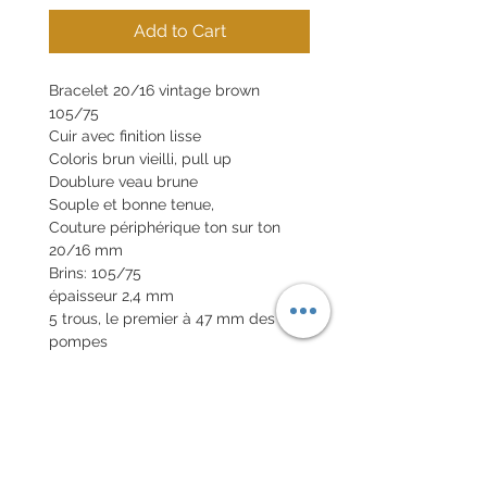
Add to Cart
Bracelet 20/16 vintage brown
105/75
Cuir avec finition lisse
Coloris brun vieilli, pull up
Doublure veau brune
Souple et bonne tenue,
Couture périphérique ton sur ton
20/16 mm
Brins: 105/75
épaisseur 2,4 mm
5 trous, le premier à 47 mm des
pompes
Tranches cirées naturelles
Boucle en option 20€
Pompes rapides en option 10€
POLITIQUE D'ÉCHANGE ET