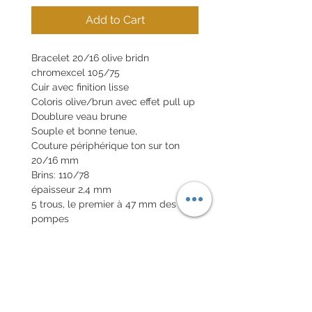
Add to Cart
Bracelet 20/16 olive bridn
chromexcel 105/75
Cuir avec finition lisse
Coloris olive/brun avec effet pull up
Doublure veau brune
Souple et bonne tenue,
Couture périphérique ton sur ton
20/16 mm
Brins: 110/78
épaisseur 2,4 mm
5 trous, le premier à 47 mm des
pompes
Tranches cirées naturelles
Boucle en option 20€
Pompes rapides en option 10€
POLITIQUE D'ÉCHANGE ET