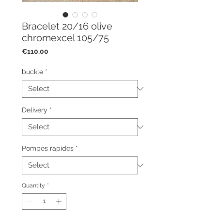
Bracelet 20/16 olive
chromexcel 105/75
Price
€110.00
buckle
*
Delivery
*
Pompes rapides
*
Quantity
*