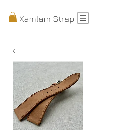
Xamlam Strap