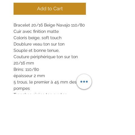
Add to Cart
Bracelet 20/16 Beige Navajo 110/80
Cuir avec finition matte
Coloris beige, soft touch
Doublure veau ton sur ton
Souple et bonne tenue,
Couture périphérique ton sur ton
20/16 mm
Brins: 110/80
épaisseur 2 mm
5 trous, le premier à 45 mm des
pompes
Tranches cirées ton sur ton
Boucle en option 20€
Pompes rapides en option 10€
POLITIQUE D'ÉCHANGE ET
DE REMBOURSEMENT