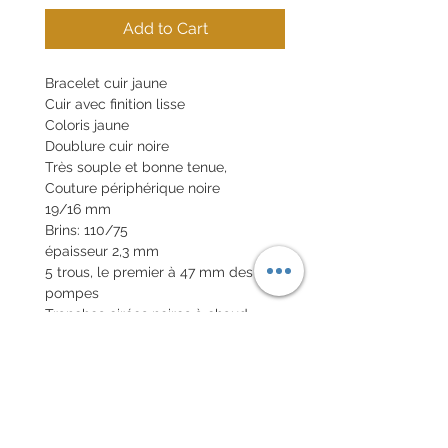
Add to Cart
Bracelet cuir jaune
Cuir avec finition lisse
Coloris jaune
Doublure cuir noire
Très souple et bonne tenue,
Couture périphérique noire
19/16 mm
Brins: 110/75
épaisseur 2,3 mm
5 trous, le premier à 47 mm des
pompes
Tranches cirées noires à chaud.
Boucle en option 20€
Pompes rapides en option 10€
POLITIQUE D'ÉCHANGE ET
DE REMBOURSEMENT