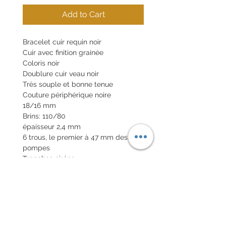
Add to Cart
Bracelet cuir requin noir
Cuir avec finition grainée
Coloris noir
Doublure cuir veau noir
Très souple et bonne tenue
Couture périphérique noire
18/16 mm
Brins: 110/80
épaisseur 2,4 mm
6 trous, le premier à 47 mm des
pompes
Tranches cirées
Boucle en option 20€
Pompes rapides en option 10€
POLITIQUE D'ÉCHANGE ET
DE REMBOURSEMENT