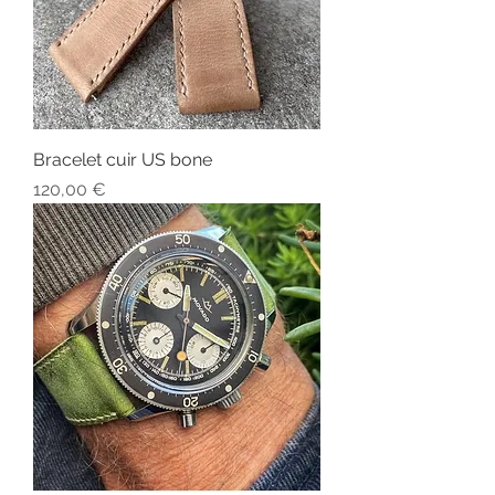
Bracelet cuir US bone
Prix
120,00 €