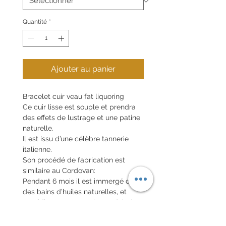
Quantité
*
Ajouter au panier
Bracelet cuir veau fat liquoring
Ce cuir lisse est souple et prendra
des effets de lustrage et une patine
naturelle.
Il est issu d’une célèbre tannerie
italienne.
Son procédé de fabrication est
similaire au Cordovan:
Pendant 6 mois il est immergé dans
des bains d’huiles naturelles, et
quotidiennement sorti et enduit de
cire a la spatule.
Voir la dernière vidéo pour visionner