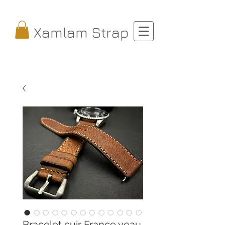
Xamlam Strap
Bracelet cuir France veau