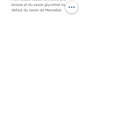
brosse et du savon glycériné (ou à
défaut du savon de Marseille).
Tout les détails sont
personnalisables, tels: l'épaisseur, la
couture, la forme...
Je vous invite à consulter et à
personnaliser votre bracelet dans
l'outil formulaire de configuration.
Doublure dans le même cuir ou une
autre couleur.
Le délai de fabrication est d'environ
un mois et demi.
Chaque commande d'un bracelet
sur mesure, doit être