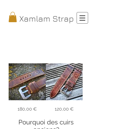
Xamlam Strap
Bracelet
Bracelet
Prix
Prix
180,00 €
120,00 €
cuir
cuir
Ammo
Ammo
cartouchière
Cartouchière
suisse
sans
Pourquoi des cuirs
avec
inscriptions
inscriptions