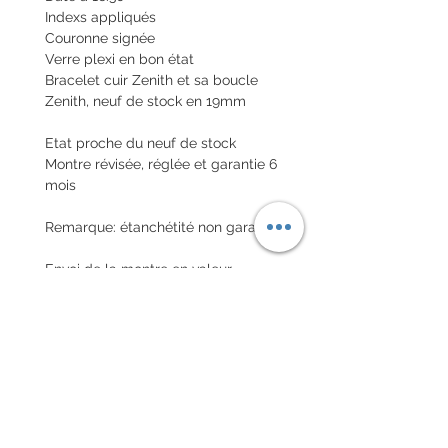
Indexs appliqués
Couronne signée
Verre plexi en bon état
Bracelet cuir Zenith et sa boucle
Zenith, neuf de stock en 19mm
Etat proche du neuf de stock
Montre révisée, réglée et garantie 6
mois
Remarque: étanchétité non garantie
Envoi de la montre en valeur
déclarée nationale et internationale
avec assurance
POLITIQUE D'ÉCHANGE ET
DE REMBOURSEMENT
Pas de retour sur les montres