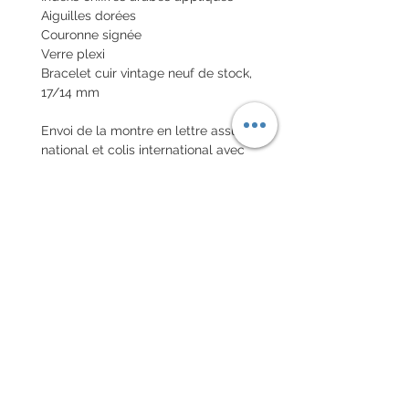
Aiguilles dorées
Couronne signée
Verre plexi
Bracelet cuir vintage neuf de stock,
17/14 mm
Envoi de la montre en lettre assuré
national et colis international avec
assurance
POLITIQUE D'ÉCHANGE ET
DE REMBOURSEMENT
Pas de retour sur les montres
vintages
Chaque commande d'un bracelet
sur mesure, doit être
accompagnée du formulaire
complété ci-dessous: