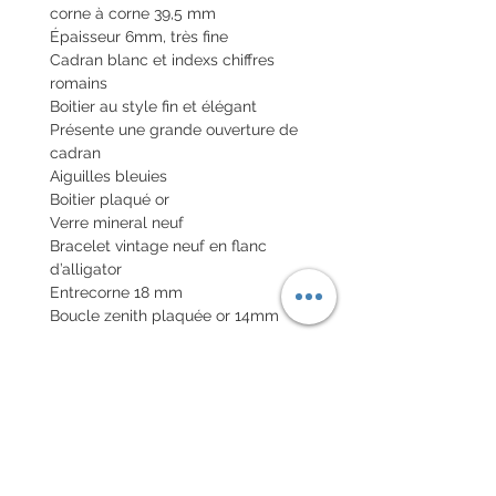
corne à corne 39,5 mm
Épaisseur 6mm, très fine
Cadran blanc et indexs chiffres
romains
Boitier au style fin et élégant
Présente une grande ouverture de
cadran
Aiguilles bleuies
Boitier plaqué or
Verre mineral neuf
Bracelet vintage neuf en flanc
d’alligator
Entrecorne 18 mm
Boucle zenith plaquée or 14mm
Envoi de la montre en lettre
recommandé national et colis
international avec assurance
POLITIQUE D'ÉCHANGE ET