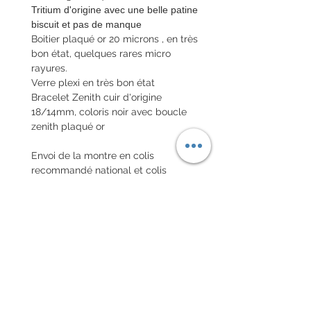
Tritium d'origine avec une belle patine
biscuit et pas de manque
Boitier plaqué or 20 microns , en très
bon état, quelques rares micro
rayures.
Verre plexi en très bon état
Bracelet Zenith cuir d'origine
18/14mm, coloris noir avec boucle
zenith plaqué or
Envoi de la montre en colis
recommandé national et colis
international avec assurance
POLITIQUE D'ÉCHANGE ET
DE REMBOURSEMENT
Pas de retour sur les montres
vintages