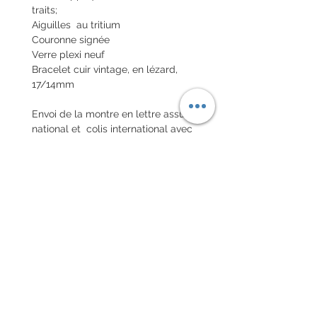
traits;
Aiguilles au tritium
Couronne signée
Verre plexi neuf
Bracelet cuir vintage, en lézard,
17/14mm
Envoi de la montre en lettre assuré
national et colis international avec
assurance
POLITIQUE D'ÉCHANGE ET
DE REMBOURSEMENT
Pas de retour sur les montres
vintages
Chaque commande d'un bracelet
sur mesure, doit être
accompagnée du formulaire