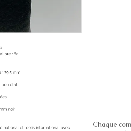
60
libre 162
,
ar 39,5 mm
n bon état,
nées
 mm noir
Chaque comm
é national et colis international avec