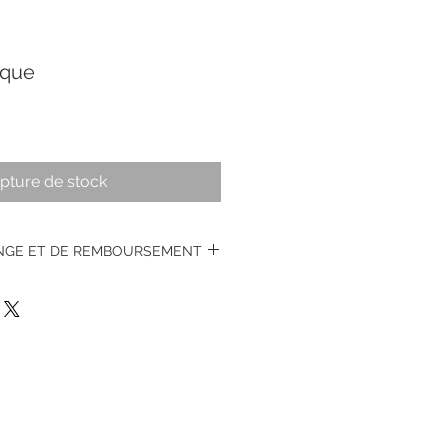
ique
pture de stock
ANGE ET DE REMBOURSEMENT
s montres vintages