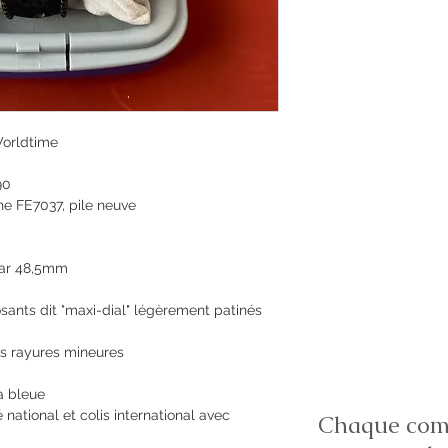
orldtime
90
e FE7037, pile neuve
par 48,5mm
sants dit "maxi-dial" légèrement patinés
s rayures mineures
a bleue
 national et colis international avec
Chaque comm