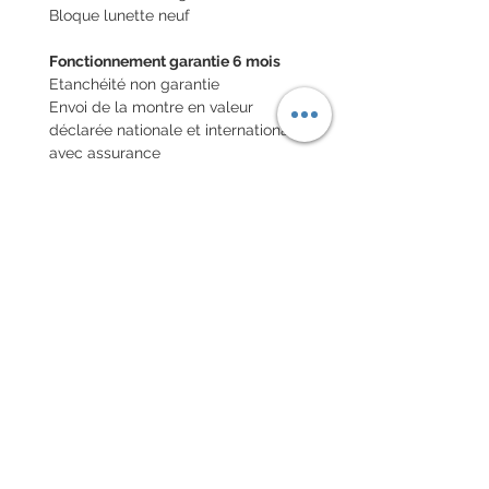
Bloque lunette neuf
Fonctionnement garantie 6 mois
Etanchéité non garantie
Envoi de la montre en valeur
déclarée nationale et internationale
avec assurance
POLITIQUE D'ÉCHANGE ET
DE REMBOURSEMENT
Pas de retour sur les montres
vintages
Chaque commande d'un bracelet
sur mesure, doit être
accompagnée du formulaire
complété ci-dessous:
configurer votre bracelet