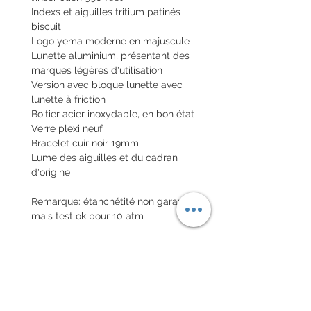
Indexs et aiguilles tritium patinés
biscuit
Logo yema moderne en majuscule
Lunette aluminium, présentant des
marques légères d'utilisation
Version avec bloque lunette avec
lunette à friction
Boitier acier inoxydable, en bon état
Verre plexi neuf
Bracelet cuir noir 19mm
Lume des aiguilles et du cadran
d'origine
Remarque: étanchétité non garantie,
mais test ok pour 10 atm
Montre révisée et garantie 6 mois
Envoi de la montre en valeur
déclarée nationale et internationale
avec assurance