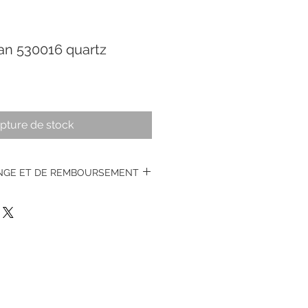
n 530016 quartz
pture de stock
ANGE ET DE REMBOURSEMENT
s montres vintages