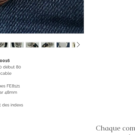
30016
70 début 80
ccable
es FE8121
par 48mm
t des indexs
Chaque comm