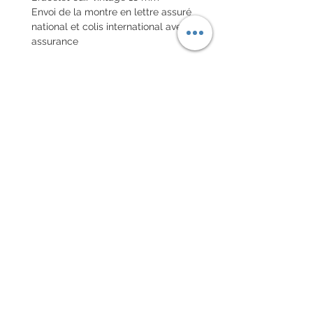
Envoi de la montre en lettre assuré
national et colis international avec
assurance
POLITIQUE D'ÉCHANGE ET
DE REMBOURSEMENT
Pas de retour sur les montres
vintages
Chaque commande d'un bracelet
sur mesure, doit être
accompagnée du formulaire
complété ci-dessous:
configurer votre bracelet
conditions générales de vente